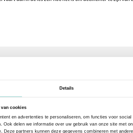
Details
n. Vraag een offerte op maat aan
via deze link
.
 van cookies
ent en advertenties te personaliseren, om functies voor social
den interessant? Je bent een hbo- of wo-professional en:
. Ook delen we informatie over uw gebruik van onze site met on
e. Deze partners kunnen deze gegevens combineren met andere i