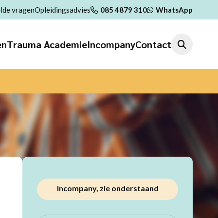
lde vragen
Opleidingsadvies
085 4879 310
WhatsApp
en
Trauma Academie
Incompany
Contact
Incompany, zie onderstaand