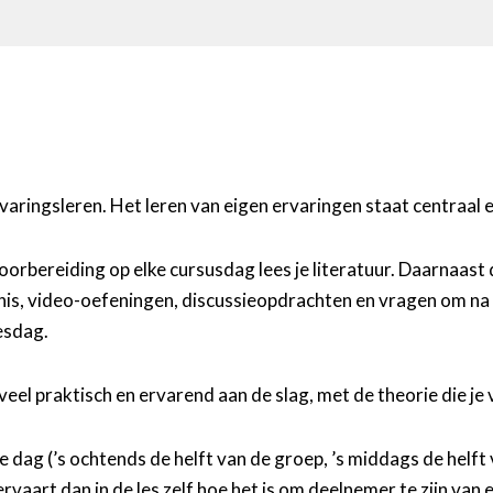
varingsleren. Het leren van eigen ervaringen staat centraal en
oorbereiding op elke cursusdag lees je literatuur. Daarnaast
nnis, video-oefeningen, discussieopdrachten en vragen om na te
esdag.
eel praktisch en ervarend aan de slag, met de theorie die je
e dag (’s ochtends de helft van de groep, ’s middags de helf
rvaart dan in de les zelf hoe het is om deelnemer te zijn van ee