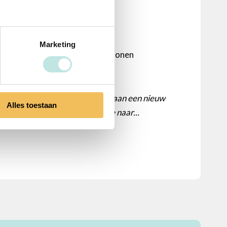
 deze rol
Marketing
je een groep van minimaal 4 personen
ega’s, al dan multidisciplinair, aan een nieuw
Alles toestaan
 de vertaling en implementatie naar...