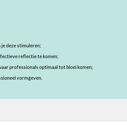
 je deze stimuleren;
fectieve reflectie te komen;
waar professionals optimaal tot bloei komen;
essioneel vormgeven.