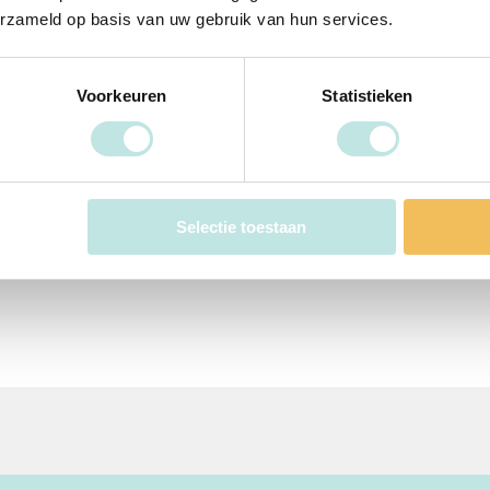
erzameld op basis van uw gebruik van hun services.
ervisie, supervisie, coaching of werkbegeleiding of ambieert
atie professioneel vormgeven
Voorkeuren
Statistieken
t je tijdens de cursus een oefenplek hebt of creëert waarin 
 te organiseren. Je leert en werkt dan tenslotte samen met coll
Selectie toestaan
as je samen direct toe in jullie werkpraktijk en samen maak je