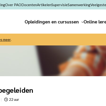
ing
Over PAO
Docenten
Artikelen
Supervisie
Samenwerking
Veelgeste
Opleidingen en cursussen
Online ler
es meer
.
 begeleiden
22 uur