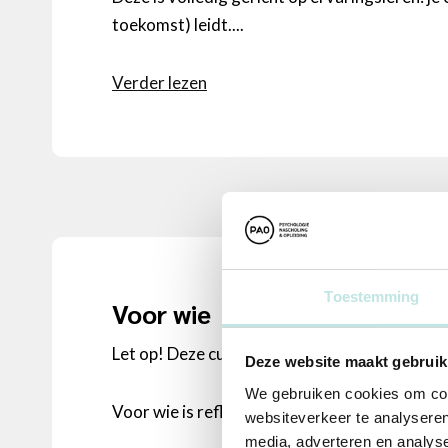
toekomst) leidt....
Verder lezen
Toestemming
Voor wie
Let op! Deze cursus wordt incompany gegeve
Deze website maakt gebruik
We gebruiken cookies om cont
Voor wie is reflectie en ontwikkeling begelei
websiteverkeer te analyseren
media, adverteren en analys