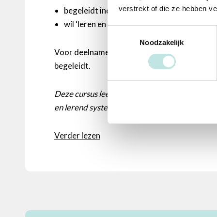
verstrekt of die ze hebben v
begeleidt individuen en / of teams door int
wil ‘leren en ontwikkelen’ in jouw organis
Toestemmingsselectie
Noodzakelijk
Voor deelname aan de cursus is het vereist da
begeleidt.
Deze cursus leent zich bij uitstek om incompany
en lerend systeem. De kennis en vaardigheden p
Verder lezen