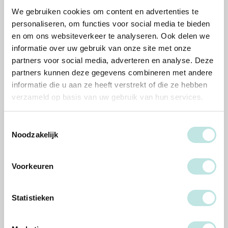
Het volledige aanbod vind je
hier
.
We gebruiken cookies om content en advertenties te
personaliseren, om functies voor social media te bieden
en om ons websiteverkeer te analyseren. Ook delen we
Handelingsgericht coachen van
informatie over uw gebruik van onze site met onze
professionals en teams
partners voor social media, adverteren en analyse. Deze
partners kunnen deze gegevens combineren met andere
informatie die u aan ze heeft verstrekt of die ze hebben
Effectief beïnvloeden in zorg
verzameld op basis van uw gebruik van hun services.
en onderwijs
Toestemmingsselectie
Noodzakelijk
Vroegkinderlijk Chronisch
Trauma (VCT)
Voorkeuren
Basiscursus CGT volwassenen,
Statistieken
kinderen & jeugdigen (blended)