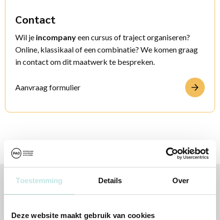
Contact
Wil je
incompany
een cursus of traject organiseren?
Online, klassikaal of een combinatie? We komen graag
in contact om dit maatwerk te bespreken.
Aanvraag formulier
Toestemming
Details
Over
Opleidingen en cursussen
Deze website maakt gebruik van cookies
Populair en bijzonder geschikt als incompany variant.