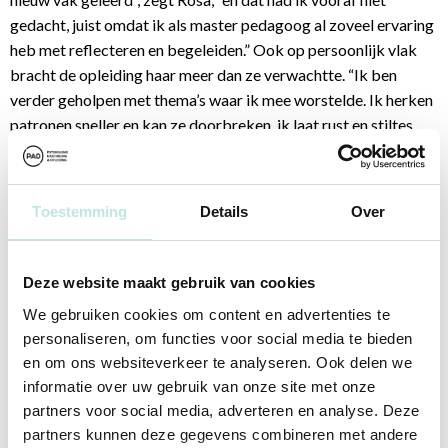
gedacht, juist omdat ik als master pedagoog al zoveel ervaring
heb met reflecteren en begeleiden.” Ook op persoonlijk vlak
bracht de opleiding haar meer dan ze verwachtte. “Ik ben
verder geholpen met thema’s waar ik mee worstelde. Ik herken
patronen sneller en kan ze doorbreken, ik laat rust en stiltes
toe, en ik kan het proces beter bij de supervisant laten. Mijn
moreel kompas is helder, en dat zie ik ook bij mijn
supervisanten ontstaan. Dat vind ik een hele mooie opbrengst
Toestemming
Details
Over
van supervisie.”
“De tijd vloog voorbij. Het is een
Deze website maakt gebruik van cookies
We gebruiken cookies om content en advertenties te
investering die zichzelf terugbetaalt,
personaliseren, om functies voor social media te bieden
ook op het vlak van persoonlijke
en om ons websiteverkeer te analyseren. Ook delen we
informatie over uw gebruik van onze site met onze
ontwikkeling. Ik ga nu beter om met
partners voor social media, adverteren en analyse. Deze
veranderingen in de organisatie.”
partners kunnen deze gegevens combineren met andere