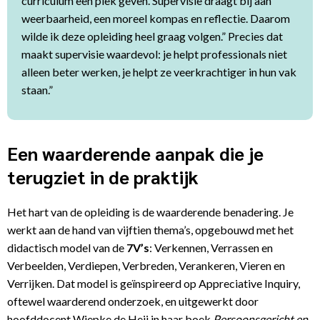
curriculum een plek geven. Supervisie draagt bij aan
weerbaarheid, een moreel kompas en reflectie. Daarom
wilde ik deze opleiding heel graag volgen.” Precies dat
maakt supervisie waardevol: je helpt professionals niet
alleen beter werken, je helpt ze veerkrachtiger in hun vak
staan.”
Een waarderende aanpak die je
terugziet in de praktijk
Het hart van de opleiding is de waarderende benadering. Je
werkt aan de hand van vijftien thema’s, opgebouwd met het
didactisch model van de
7V’s
: Verkennen, Verrassen en
Verbeelden, Verdiepen, Verbreden, Verankeren, Vieren en
Verrijken. Dat model is geïnspireerd op Appreciative Inquiry,
oftewel waarderend onderzoek, en uitgewerkt door
hoofddocent Wiepke de Heij in haar boek
Persoonsgericht en