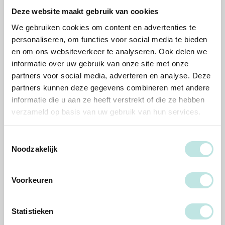
Deze website maakt gebruik van cookies
Het team
We gebruiken cookies om content en advertenties te
personaliseren, om functies voor social media te bieden
Docenten, trainers en teamleden staan voor je klaar.
en om ons websiteverkeer te analyseren. Ook delen we
informatie over uw gebruik van onze site met onze
partners voor social media, adverteren en analyse. Deze
partners kunnen deze gegevens combineren met andere
informatie die u aan ze heeft verstrekt of die ze hebben
verzameld op basis van uw gebruik van hun services.
Toestemmingsselectie
Beatrijs Brand
Gwenda den Ouden
Noodzakelijk
PAO docent en supervisor
Opleidingsmanager
Voorkeuren
Statistieken