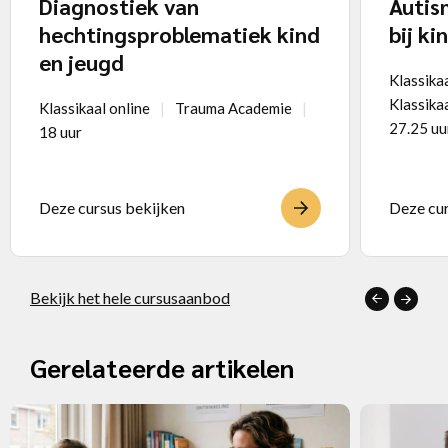
Diagnostiek van
Autis
hechtingsproblematiek kind
bij ki
en jeugd
Klassika
Klassikaa
Klassikaal online
Trauma Academie
27.25 uu
18 uur
Deze cursus bekijken
Deze cur
Bekijk het hele cursusaanbod
Gerelateerde artikelen