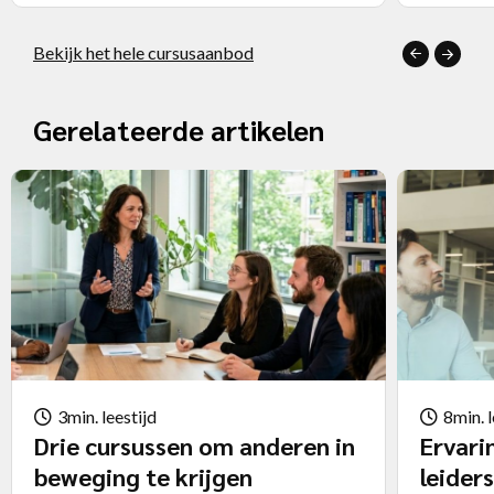
Bekijk het hele cursusaanbod
Gerelateerde artikelen
3min. leestijd
8min. l
Drie cursussen om anderen in
Ervari
beweging te krijgen
leider