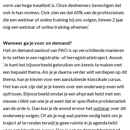
vorm van hoge kwaliteit is. Onze deelnemers bevestigen dat
ook in hun reviews. Ook zien we dat 60% van de professionals
die een webinar of online training bij ons volgen, binnen 2 jaar
nóg een webinar of online training afnemen.’
Wanneer ga je voor on demand?
Het on demand aanbod van PAO is op verschillende manieren
in te zetten in een registratie- of herregistratietraject. Anouk:
‘Je kunt het bijvoorbeeld gebruiken om kennis te maken met
een bepaald thema. Als je je daarna verder wilt verdiepen op dit
thema, kun je kiezen voor een aansluitende klassikale cursus.
Het kan ook zijn dat je je kennis over een onderwerp even wilt
opfrissen. Bijvoorbeeld omdat je een afspraak hebt met een
nieuwe cliënt van wie je al weet dat er specifieke problematiek
aan de orde is. Dan kun je de avond ervoor het
webinar
over dit
onderwerp volgen. Of als je nog wat punten nodig hebt om je
traject af te ronden terwijl je geen ruimte in je agenda hebt
voor een klassikale cursus. Dan is een on demand training of