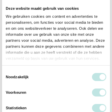
omdat je nooit echt iemand schoffeert. Het mooie van deze
Deze website maakt gebruik van cookies
virtuele oefenomgeving is, dat hoe langer je oefent, hoe meer je
je realiseert hoe de opbouw van een beïnvloedingsgesprek
We gebruiken cookies om content en advertenties te
werkt.’
personaliseren, om functies voor social media te bieden
en om ons websiteverkeer te analyseren. Ook delen we
informatie over uw gebruik van onze site met onze
De inhoud staat centraal
partners voor social media, adverteren en analyse. Deze
Net als de klassikale cursussen, ontwikkelt PAO Psychologie
partners kunnen deze gegevens combineren met andere
de on demand webinars en vaardigheidstrainingen in eigen huis,
informatie die u aan ze heeft verstrekt of die ze hebben
speciaal voor zorg- en onderwijsprofessionals, in een een-op-
verzameld op basis van uw gebruik van hun services.
een samenwerking met de vakinhoudelijke expert. Anouk: ‘Dat
is ook gelijk het onderscheidende van ons on demand aanbod.
Toestemmingsselectie
We weten heel goed wie onze cursisten zijn en waar zij
Noodzakelijk
behoefte aan hebben. Daarom zijn onze webinars, trainingen
en cursussen ook “puur” zou je kunnen zeggen. Geen show,
geen toeters en bellen. De inhoud staat centraal.’
Voorkeuren
Statistieken