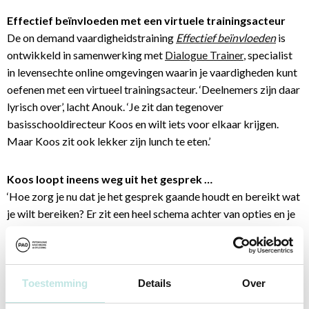
Effectief beïnvloeden met een virtuele trainingsacteur
De on demand vaardigheidstraining
Effectief beïnvloeden
is
ontwikkeld in samenwerking met
Dialogue Trainer
, specialist
in levensechte online omgevingen waarin je vaardigheden kunt
oefenen met een virtueel trainingsacteur. ‘Deelnemers zijn daar
lyrisch over’, lacht Anouk. ‘Je zit dan tegenover
basisschooldirecteur Koos en wilt iets voor elkaar krijgen.
Maar Koos zit ook lekker zijn lunch te eten.’
Koos loopt ineens weg uit het gesprek …
‘Hoe zorg je nu dat je het gesprek gaande houdt en bereikt wat
je wilt bereiken? Er zit een heel schema achter van opties en je
krijgt feedback op de optie die je kiest. Bijvoorbeeld: “Je had
op dit moment beter iets anders kunnen kiezen want dit levert
frictie op”. Of, “hierdoor voelt Koos zich aangevallen.” Het kan
dus ook dat Koos ineens wegloopt uit het gesprek. Je oefent
Toestemming
Details
Over
op die manier levensecht terwijl fouten maken niet erg is