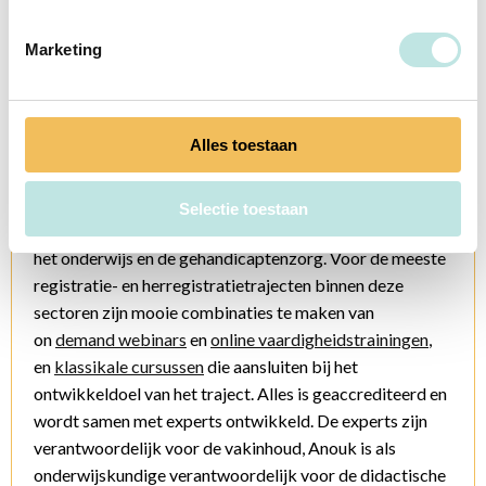
Marketing
Anouk Reijnen
Alles toestaan
On demand en klassikale nascholing voor ggz,
onderwijs, jeugdzorg en gehandicaptenzorg
PAO Psychologie biedt on demand en klassikale
Selectie toestaan
nascholing voor professionals in de ggz, de jeugdzorg,
het onderwijs en de gehandicaptenzorg. Voor de meeste
registratie- en herregistratietrajecten binnen deze
sectoren zijn mooie combinaties te maken van
on
demand webinars
en
online vaardigheidstrainingen
,
en
klassikale cursussen
die aansluiten bij het
ontwikkeldoel van het traject. Alles is geaccrediteerd en
wordt samen met experts ontwikkeld. De experts zijn
verantwoordelijk voor de vakinhoud, Anouk is als
onderwijskundige verantwoordelijk voor de didactische