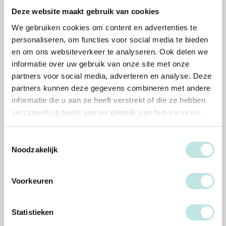
Deze website maakt gebruik van cookies
Beschikbaarheid
We gebruiken cookies om content en advertenties te
Beschikbaar
personaliseren, om functies voor social media te bieden
en om ons websiteverkeer te analyseren. Ook delen we
Inschrijven
informatie over uw gebruik van onze site met onze
partners voor social media, adverteren en analyse. Deze
Toon planning
partners kunnen deze gegevens combineren met andere
informatie die u aan ze heeft verstrekt of die ze hebben
verzameld op basis van uw gebruik van hun services.
Het team
Toestemmingsselectie
Noodzakelijk
Docenten, trainers en teamleden staan voor je klaar.
Voorkeuren
Statistieken