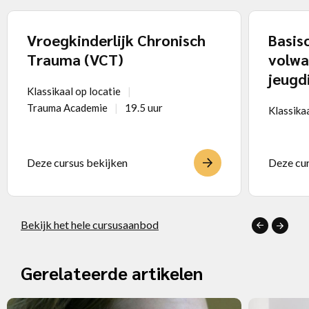
Vroegkinderlijk Chronisch
Basis
Trauma (VCT)
volwa
jeugd
Klassikaal op locatie
Trauma Academie
19.5 uur
Klassika
Deze cursus bekijken
Deze cur
Bekijk het hele cursusaanbod
Gerelateerde artikelen