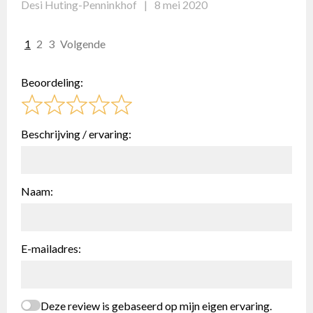
Desi Huting-Penninkhof
8 mei 2020
Site
Pagina
Pagina
Pagina
1
2
3
Volgende
beoordelingen
Beoordeling:
navigatie
Beschrijving / ervaring:
Naam:
E-mailadres:
Deze review is gebaseerd op mijn eigen ervaring.