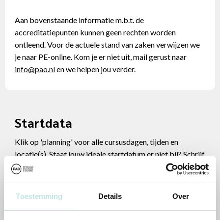
Aan bovenstaande informatie m.b.t. de
accreditatiepunten kunnen geen rechten worden
ontleend. Voor de actuele stand van zaken verwijzen we
je naar PE-online. Kom je er niet uit, mail gerust naar
info@pao.nl
en we helpen jou verder.
Startdata
Klik op 'planning' voor alle cursusdagen, tijden en
locatie(s). Staat jouw ideale startdatum er niet bij? Schrijf
je dan in op de
wachtlijst
.
Toestemming
Details
Over
Startdatum
Locatie
Ma. 5 okt 2026
Utrecht