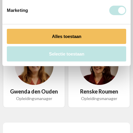
Marketing
Rony Weijers
Veerle de Bruine
PAO docent
PAO docent
Alles toestaan
Selectie toestaan
Gwenda den Ouden
Renske Roumen
Opleidingsmanager
Opleidingsmanager