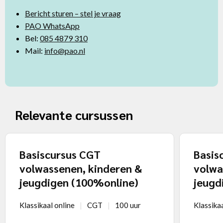
Bericht sturen – stel je vraag
PAO WhatsApp
Bel:
085 4879 310
Mail:
info@pao.nl
Relevante cursussen
Basiscursus CGT
Basis
volwassenen, kinderen &
volwa
jeugdigen (100%online)
jeugd
Klassikaal online
CGT
100 uur
Klassikaa