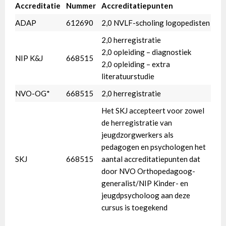
Accreditatie
Nummer
Accreditatiepunten
ADAP
612690
2,0 NVLF-scholing logopedisten
2,0 herregistratie
2,0 opleiding – diagnostiek
NIP K&J
668515
2,0 opleiding – extra
literatuurstudie
NVO-OG*
668515
2,0 herregistratie
Het SKJ accepteert voor zowel
de herregistratie van
jeugdzorgwerkers als
pedagogen en psychologen het
SKJ
668515
aantal accreditatiepunten dat
door NVO Orthopedagoog-
generalist/NIP Kinder- en
jeugdpsycholoog aan deze
cursus is toegekend