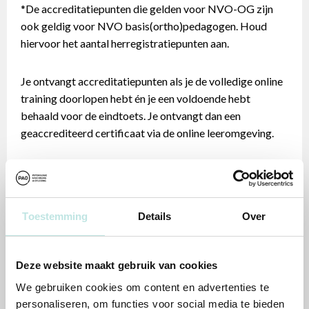
*De accreditatiepunten die gelden voor NVO-OG zijn
ook geldig voor NVO basis(ortho)pedagogen. Houd
hiervoor het aantal herregistratiepunten aan.
Je ontvangt accreditatiepunten als je de volledige online
training doorlopen hebt én je een voldoende hebt
behaald voor de eindtoets. Je ontvangt dan een
geaccrediteerd certificaat via de online leeromgeving.
Aan bovenstaande informatie m.b.t. de
accreditatiepunten kunnen geen rechten worden
ontleend. Voor de actuele stand van zaken verwijzen we
Toestemming
Details
Over
je naar PE-online. Kom je er niet uit, mail gerust naar
info@pao.nl
en we helpen jou verder.
Deze website maakt gebruik van cookies
We gebruiken cookies om content en advertenties te
personaliseren, om functies voor social media te bieden