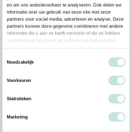
Het team
en om ons websiteverkeer te analyseren. Ook delen we
informatie over uw gebruik van onze site met onze
Docenten, trainers en teamleden staan voor je klaar.
partners voor social media, adverteren en analyse. Deze
partners kunnen deze gegevens combineren met andere
informatie die u aan ze heeft verstrekt of die ze hebben
verzameld op basis van uw gebruik van hun services.
Toestemmingsselectie
Noodzakelijk
Vivian Hessels
Beatrijs Brand
Voorkeuren
Accreditatiespecialist
PAO docent en supervisor
Statistieken
Reviews
Marketing