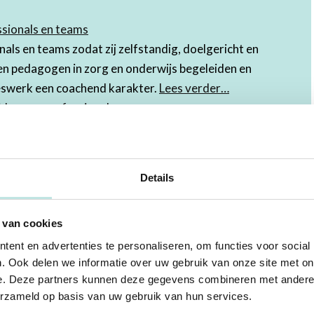
ssionals en teams
nals en teams zodat zij zelfstandig, doelgericht en
n pedagogen in zorg en onderwijs begeleiden en
eswerk een coachend karakter.
Lees verder…
den van professionals
singsgericht werken? Leer de oplossingsgerichte
ren. Als gedragskundige fungeer je vaak als
ere professionals zoals uitvoerende medewerkers.
Lees
Details
rschap, advies en bestuur
 van cookies
ingsdeskundigen in jouw organisatie? Werk je samen
? Tijdens de opleiding Ervaringsdeskundige inzet in
ent en advertenties te personaliseren, om functies voor social
. Ook delen we informatie over uw gebruik van onze site met on
idinggevende, beleidsadviseur, manager, toezichthouder
e. Deze partners kunnen deze gegevens combineren met andere i
is kan gebruiken om beleid te maken en of leiding te
erzameld op basis van uw gebruik van hun services.
er…