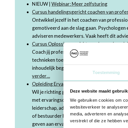
NIEUW |
Webinar: Meer zelfsturing
Cursus handelingsgericht coachen van profe
Ontwikkel jezelf in het coachen van professio
gemotiveerd aan de slag gaan. Psychologen e
adviseren medewerkers. Vaak heeft dit advi
Cursus Oplossingsgericht coachen en begelei
Coach jij professionals? En wil je meer oplos
technieken toepassen in het coachen & advise
inhoudelijk begeleider of adviseur voor and
Toestemming
verder…
Opleiding Ervaringsdeskundige inzet in leide
Deze website maakt gebruik
Wil je richting geven aan de inzet van ervar
met ervaringsdeskundigen of wil je dit graag
We gebruiken cookies om cont
websiteverkeer te analyseren
leiderschap, advies en bestuur leer je als le
media, adverteren en analys
of bestuurder hoe je jouw eigen ervaringskenn
verstrekt of die ze hebben v
geven aan ervaringsdeskundigen.
Lees verd