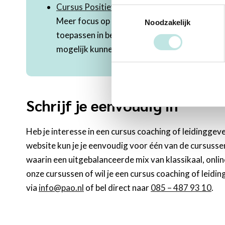
Cursus Positieve psychologie
Toestemmingsselectie
Meer focus op kwaliteiten & krachten i.p.v. p
Noodzakelijk
toepassen in begeleiding of behandeling. Pos
mogelijk kunnen functioneren en om fijn, succ
Schrijf je eenvoudig in
Heb je interesse in een cursus coaching of leidinggev
website kun je je eenvoudig voor één van de cursussen
waarin een uitgebalanceerde mix van klassikaal, onlin
onze cursussen of wil je een cursus coaching of lei
via
info@pao.nl
of bel direct naar
085 – 487 93 10
.