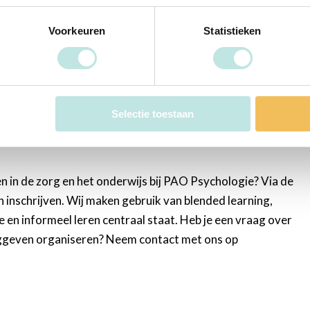
roblemen? Leer concepten uit de positieve psychologie
Voorkeuren
Statistieken
itieve psychologie richt zich op hoe we zo goed
esvol en zinvol te leven.
Lees verder…
Selectie toestaan
en in de zorg en het onderwijs bij PAO Psychologie? Via de
 inschrijven. Wij maken gebruik van blended learning,
e en informeel leren centraal staat. Heb je een vraag over
dinggeven organiseren? Neem contact met ons op