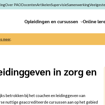
ing
Over PAO
Docenten
Artikelen
Supervisie
Samenwerking
Veelgeste
Opleidingen en cursussen
Online ler
es meer
.
eidinggeven in zorg en
ijks betrokken bij het coachen en leidinggeven van
e nuttige geaccrediteerde cursussen aan op het gebied