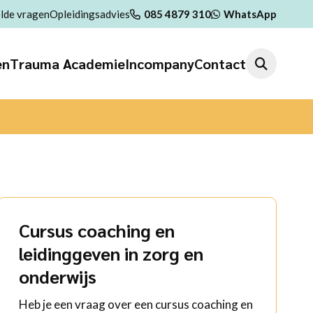
lde vragen
Opleidingsadvies
085 4879 310
WhatsApp
en
Trauma Academie
Incompany
Contact
Cursus coaching en
leidinggeven in zorg en
onderwijs
Heb je een vraag over een cursus coaching en