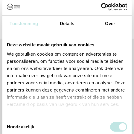
Contactopties
Toestemming
Details
Over
Deze website maakt gebruik van cookies
We gebruiken cookies om content en advertenties te
Volg jij ons al?
personaliseren, om functies voor social media te bieden
en om ons websiteverkeer te analyseren. Ook delen we
informatie over uw gebruik van onze site met onze
partners voor social media, adverteren en analyse. Deze
partners kunnen deze gegevens combineren met andere
Altijd op de hoogte
informatie die u aan ze heeft verstrekt of die ze hebben
Meld je nu aan voor onze nieuwsbrief en weet alles als eerste!
verzameld op basis van uw gebruik van hun services.
Aanmelden nieuwsbrief
Toestemmingsselectie
Noodzakelijk