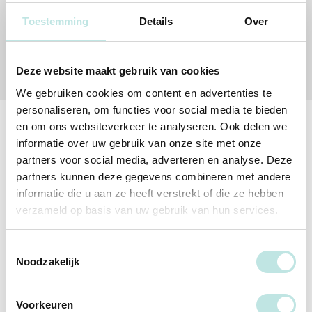
Deze cursus bekijken
Toestemming
Details
Over
Bekijk het hele cursusaanbod
Deze website maakt gebruik van cookies
We gebruiken cookies om content en advertenties te
personaliseren, om functies voor social media te bieden
en om ons websiteverkeer te analyseren. Ook delen we
informatie over uw gebruik van onze site met onze
Onze docenten
partners voor social media, adverteren en analyse. Deze
partners kunnen deze gegevens combineren met andere
Onze docenten geven les vanuit hun eigen expertise en
informatie die u aan ze heeft verstrekt of die ze hebben
passie. We gebruiken in elke training de best passende
verzameld op basis van uw gebruik van hun services.
lesmethoden: online, klassikaal of blended.
Toestemmingsselectie
Alle docenten
Noodzakelijk
Voorkeuren