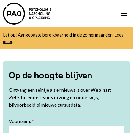
Let op! Aangepaste bereikbaarheid in de zomermaanden.
Lees
meer
.
Op de hoogte blijven
Ontvang een seintje als er nieuws is over
Webinar:
Zelfsturende teams in zorg en onderwijs
,
bijvoorbeeld bij nieuwe cursusdata.
Voornaam:
*