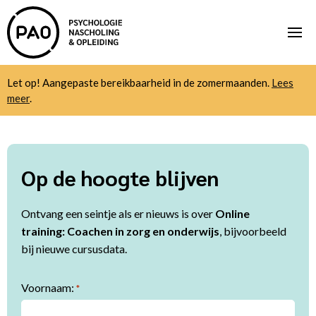
Let op! Aangepaste bereikbaarheid in de zomermaanden.
Lees
meer
.
Op de hoogte blijven
Ontvang een seintje als er nieuws is over
Online
training: Coachen in zorg en onderwijs
, bijvoorbeeld
bij nieuwe cursusdata.
Voornaam:
*