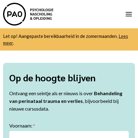
Let op! Aangepaste bereikbaarheid in de zomermaanden.
Lees
meer
.
Op de hoogte blijven
Ontvang een seintje als er nieuws is over
Behandeling
van perinataal trauma en verlies
, bijvoorbeeld bij
nieuwe cursusdata.
Voornaam:
*