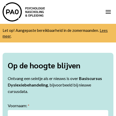
Let op! Aangepaste bereikbaarheid in de zomermaanden.
Lees
meer
.
Op de hoogte blijven
Ontvang een seintje als er nieuws is over
Basiscursus
Dyslexiebehandeling
, bijvoorbeeld bij nieuwe
cursusdata.
Voornaam:
*