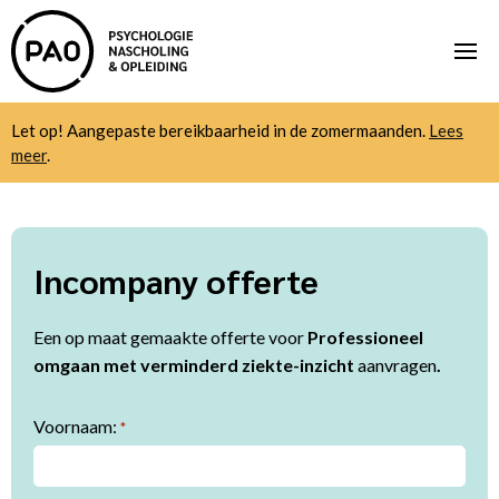
Let op! Aangepaste bereikbaarheid in de zomermaanden.
Lees
meer
.
Incompany offerte
Een op maat gemaakte offerte voor
Professioneel
omgaan met verminderd ziekte-inzicht
aanvragen
.
Voornaam:
*