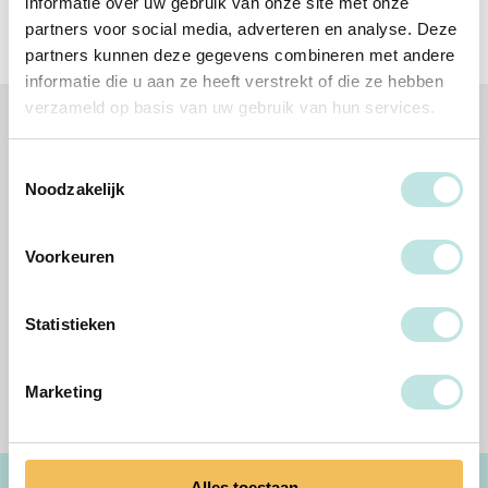
informatie over uw gebruik van onze site met onze
partners voor social media, adverteren en analyse. Deze
partners kunnen deze gegevens combineren met andere
informatie die u aan ze heeft verstrekt of die ze hebben
verzameld op basis van uw gebruik van hun services.
Volg jij ons al?
Toestemmingsselectie
Noodzakelijk
Voorkeuren
Altijd op de hoogte
Meld je nu aan voor onze nieuwsbrief en weet alles als eerste!
Statistieken
Aanmelden nieuwsbrief
Marketing
Alles toestaan