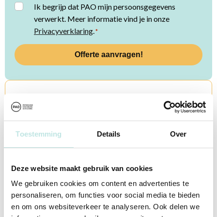
Instemming
Ik begrijp dat PAO mijn persoonsgegevens
verwerkt. Meer informatie vind je in onze
*
Privacyverklaring
.
*
Heb je een vraag?
Onze studieadviseurs staan voor je klaar. Neem gerust
contact met ze op. Bel 085 4879310 of mail naar
Toestemming
Details
Over
info@pao.nl
Deze website maakt gebruik van cookies
Contactopties
We gebruiken cookies om content en advertenties te
personaliseren, om functies voor social media te bieden
en om ons websiteverkeer te analyseren. Ook delen we