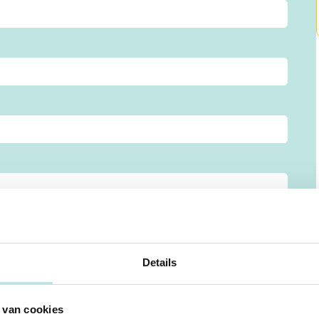
lnemers, gewenste startperiode etc.
Details
 van cookies