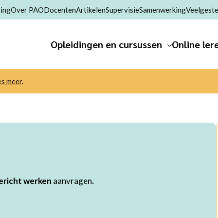
ing
Over PAO
Docenten
Artikelen
Supervisie
Samenwerking
Veelgeste
Opleidingen en cursussen
Online ler
es meer
.
e
ericht werken
aanvragen
.