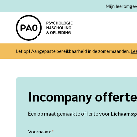
Mijn leeromgev
Let op! Aangepaste bereikbaarheid in de zomermaanden.
Le
Incompany offert
Een op maat gemaakte offerte voor
Lichaamsg
Voornaam:
*