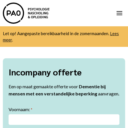
Let op! Aangepaste bereikbaarheid in de zomermaanden.
Lees
meer
.
Incompany offerte
Een op maat gemaakte offerte voor
Dementie bij
mensen met een verstandelijke beperking
aanvragen
.
Voornaam:
*