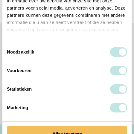
informatie over uw gebruik van onze site met onze
partners voor social media, adverteren en analyse. Deze
partners kunnen deze gegevens combineren met andere
informatie die u aan ze heeft verstrekt of die ze hebben
verzameld op basis van uw gebruik van hun services.
Volg jij ons al?
Toestemmingsselectie
Noodzakelijk
Voorkeuren
Altijd op de hoogte
Meld je nu aan voor onze nieuwsbrief en weet alles als eerste!
Statistieken
Aanmelden nieuwsbrief
Marketing
Alles toestaan