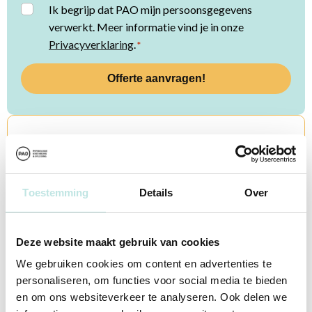
Instemming
Ik begrijp dat PAO mijn persoonsgegevens
verwerkt. Meer informatie vind je in onze
*
Privacyverklaring
.
*
Heb je een vraag?
Onze studieadviseurs staan voor je klaar. Neem gerust
contact met ze op. Bel 085 4879310 of mail naar
Toestemming
Details
Over
info@pao.nl
Deze website maakt gebruik van cookies
Contactopties
We gebruiken cookies om content en advertenties te
personaliseren, om functies voor social media te bieden
en om ons websiteverkeer te analyseren. Ook delen we