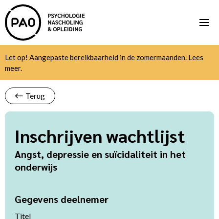
Let op! Aangepaste bereikbaarheid in de zomermaanden.
Lees
meer
.
Terug
Inschrijven wachtlijst
Angst, depressie en suïcidaliteit in het
onderwijs
Gegevens deelnemer
Titel