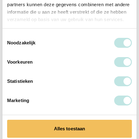
partners kunnen deze gegevens combineren met andere
informatie die u aan ze heeft verstrekt of die ze hebben
verzameld op basis van uw gebruik van hun services.
Ik ga akkoord met de
voorwaarden
en het
verwerken van mijn persoonsgegevens.
Toestemmingsselectie
Ik wil graag op de hoogte blijven van het laatste
Noodzakelijk
nieuws en aanbod van PAO Psychologie.
Voorkeuren
Ja, ik wil op de wachtlijst!
Statistieken
Marketing
Alles toestaan