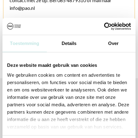
contact met ze op. Bel 085 4879310 of mail naar
info@pao.nl
Contactopties
Toestemming
Details
Over
Deze website maakt gebruik van cookies
We gebruiken cookies om content en advertenties te
personaliseren, om functies voor social media te bieden
en om ons websiteverkeer te analyseren. Ook delen we
Volg jij ons al?
informatie over uw gebruik van onze site met onze
partners voor social media, adverteren en analyse. Deze
partners kunnen deze gegevens combineren met andere
informatie die u aan ze heeft verstrekt of die ze hebben
verzameld op basis van uw gebruik van hun services.
Altijd op de hoogte