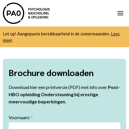
Let op! Aangepaste bereikbaarheid in de zomermaanden.
Lees
meer
.
Brochure downloaden
Download hier een printversie (PDF) met info over
Post-
HBO opleiding Ondersteuning bij ernstige
meervoudige beperkingen
.
Voornaam:
*